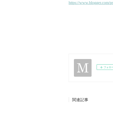
フォロ
関連記事